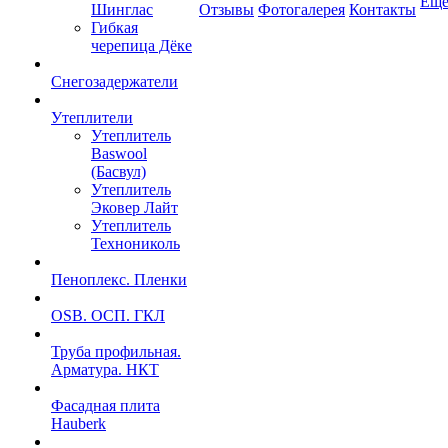
Ещ
Шинглас
Отзывы
Фотогалерея
Контакты
Гибкая
черепица Дёке
Снегозадержатели
Утеплители
Утеплитель
Baswool
(Басвул)
Утеплитель
Эковер Лайт
Утеплитель
Технониколь
Пеноплекс. Пленки
OSB. ОСП. ГКЛ
Труба профильная.
Арматура. НКТ
Фасадная плита
Hauberk