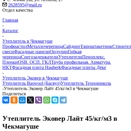
2628595@mail.ru
Отдел качества
Главная
-
Каталог
-
Утеплитель в Чекмагуше
Профнастил
Металлочерепица
Сайдинг
Евроштакетник
Строите
смеси
Фасадные панели
Ондулин
Гибкая
черепица
Снегозадержатели
Утеплители
Пеноплекс.
Пленки
OSB. ОСП. ГКЛ
Труба профильная. Арматура.
НКТ
Фасадная плита Hauberk
Фасадные плиты Дёке
-
Утеплитель Эковер в Чекмагуше
Утеплитель Baswool (Басвул)
Утеплитель Технониколь
-
Утеплитель Эковер Лайт 45/кг/м3 в Чекмагуше
Поделиться
Утеплитель Эковер Лайт 45/кг/м3 в
Чекмагуше