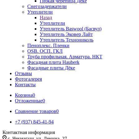
Гибкая черепица Дёке
Снегозадержатели
Утеплители
Назад
Утеплители
Утеплитель Baswool (Басвул)
Утеплитель Эковер Лайт
Утеплитель Технониколь
Пеноплекс. Пленки
OSB. ОСП. ГКЛ
Труба профильная. Арматура. НКТ
Фасадная плита Hauberk
Фасадные плиты Дёке
Отзывы
Фотогалерея
Контакты
Корзина
0
Отложенные
0
Сравнение товаров
0
+7 (937) 845-41-94
Контактная информация
с. Чекмагуш, ул. Ленина, 27