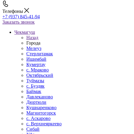
Телефоны
+7 (937) 845-41-94
Заказать звонок
Чекмагуш
Назад
Города
Мелеуз
Стерлитамак
Ишимбай
Кумертау
c. Мраково
Октябрьский
Туймазы
c. Буздяк
Баймак
Давлеканово
Дюртюли
Кушнаренково
Магнитогорск
с. Аскарово
с. Верхнеяркеево
Сибай