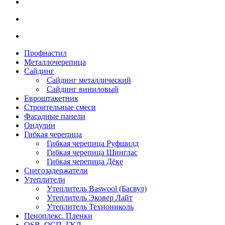
Профнастил
Металлочерепица
Сайдинг
Сайдинг металлический
Сайдинг виниловый
Евроштакетник
Строительные смеси
Фасадные панели
Ондулин
Гибкая черепица
Гибкая черепица Руфшилд
Гибкая черепица Шинглас
Гибкая черепица Дёке
Снегозадержатели
Утеплители
Утеплитель Baswool (Басвул)
Утеплитель Эковер Лайт
Утеплитель Технониколь
Пеноплекс. Пленки
OSB. ОСП. ГКЛ