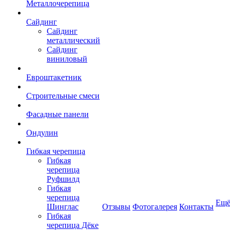
Металлочерепица
Сайдинг
Сайдинг
металлический
Сайдинг
виниловый
Евроштакетник
Строительные смеси
Фасадные панели
Ондулин
Гибкая черепица
Гибкая
черепица
Руфшилд
Гибкая
черепица
Ещ
Шинглас
Отзывы
Фотогалерея
Контакты
Гибкая
черепица Дёке