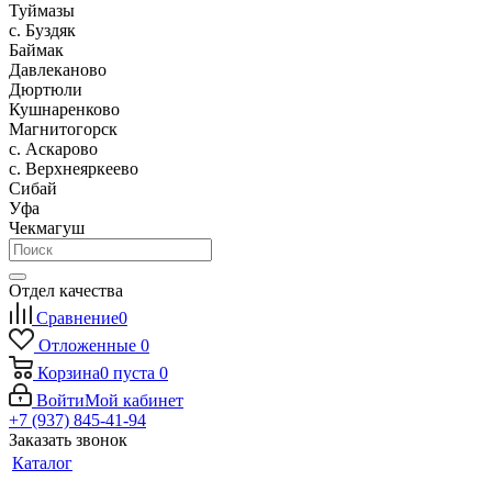
Туймазы
c. Буздяк
Баймак
Давлеканово
Дюртюли
Кушнаренково
Магнитогорск
с. Аскарово
с. Верхнеяркеево
Сибай
Уфа
Чекмагуш
Отдел качества
Сравнение
0
Отложенные
0
Корзина
0
пуста
0
Войти
Мой кабинет
+7 (937) 845-41-94
Заказать звонок
Каталог