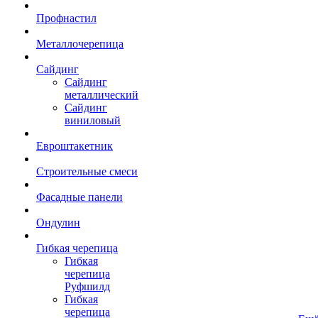
Профнастил
Металлочерепица
Сайдинг
Сайдинг
металлический
Сайдинг
виниловый
Евроштакетник
Строительные смеси
Фасадные панели
Ондулин
Гибкая черепица
Гибкая
черепица
Руфшилд
Гибкая
черепица