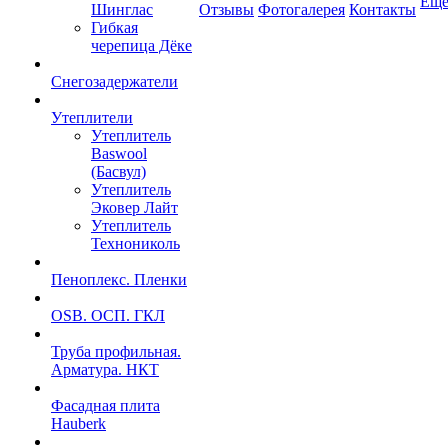
Ещ
Шинглас
Отзывы
Фотогалерея
Контакты
Гибкая
черепица Дёке
Снегозадержатели
Утеплители
Утеплитель
Baswool
(Басвул)
Утеплитель
Эковер Лайт
Утеплитель
Технониколь
Пеноплекс. Пленки
OSB. ОСП. ГКЛ
Труба профильная.
Арматура. НКТ
Фасадная плита
Hauberk