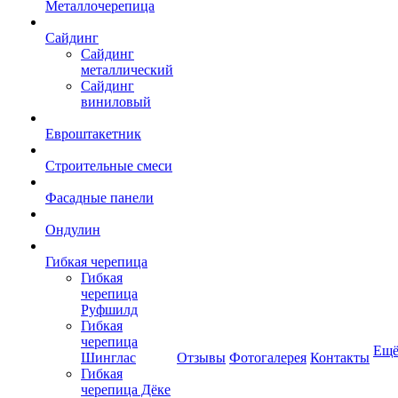
Металлочерепица
Сайдинг
Сайдинг
металлический
Сайдинг
виниловый
Евроштакетник
Строительные смеси
Фасадные панели
Ондулин
Гибкая черепица
Гибкая
черепица
Руфшилд
Гибкая
черепица
Ещ
Шинглас
Отзывы
Фотогалерея
Контакты
Гибкая
черепица Дёке