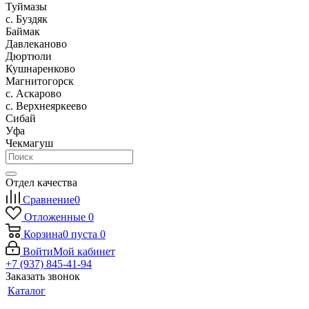
Туймазы
c. Буздяк
Баймак
Давлеканово
Дюртюли
Кушнаренково
Магнитогорск
с. Аскарово
с. Верхнеяркеево
Сибай
Уфа
Чекмагуш
Отдел качества
Сравнение
0
Отложенные
0
Корзина
0
пуста
0
Войти
Мой кабинет
+7 (937) 845-41-94
Заказать звонок
Каталог