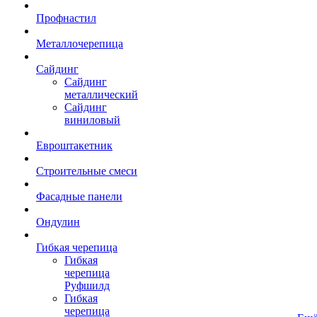
Профнастил
Металлочерепица
Сайдинг
Сайдинг
металлический
Сайдинг
виниловый
Евроштакетник
Строительные смеси
Фасадные панели
Ондулин
Гибкая черепица
Гибкая
черепица
Руфшилд
Гибкая
черепица