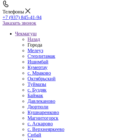
Телефоны
+7 (937) 845-41-94
Заказать звонок
Чекмагуш
Назад
Города
Мелеуз
Стерлитамак
Ишимбай
Кумертау
c. Мраково
Октябрьский
Туймазы
c. Буздяк
Баймак
Давлеканово
Дюртюли
Кушнаренково
Магнитогорск
с. Аскарово
с. Верхнеяркеево
Сибай