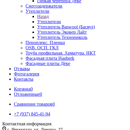
Гибкая черепица Дёке
Снегозадержатели
Утеплители
Назад
Утеплители
Утеплитель Baswool (Басвул)
Утеплитель Эковер Лайт
Утеплитель Технониколь
Пеноплекс. Пленки
OSB. ОСП. ГКЛ
Труба профильная. Арматура. НКТ
Фасадная плита Hauberk
Фасадные плиты Дёке
Отзывы
Фотогалерея
Контакты
Корзина
0
Отложенные
0
Сравнение товаров
0
+7 (937) 845-41-94
Контактная информация
с. Чекмагуш, ул. Ленина, 27