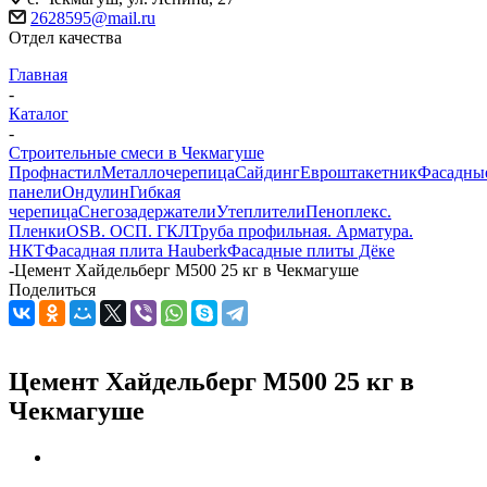
2628595@mail.ru
Отдел качества
Главная
-
Каталог
-
Строительные смеси в Чекмагуше
Профнастил
Металлочерепица
Сайдинг
Евроштакетник
Фасадны
панели
Ондулин
Гибкая
черепица
Снегозадержатели
Утеплители
Пеноплекс.
Пленки
OSB. ОСП. ГКЛ
Труба профильная. Арматура.
НКТ
Фасадная плита Hauberk
Фасадные плиты Дёке
-
Цемент Хайдельберг М500 25 кг в Чекмагуше
Поделиться
Цемент Хайдельберг М500 25 кг в
Чекмагуше