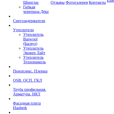
Ещ
Шинглас
Отзывы
Фотогалерея
Контакты
Гибкая
черепица Дёке
Снегозадержатели
Утеплители
Утеплитель
Baswool
(Басвул)
Утеплитель
Эковер Лайт
Утеплитель
Технониколь
Пеноплекс. Пленки
OSB. ОСП. ГКЛ
Труба профильная.
Арматура. НКТ
Фасадная плита
Hauberk