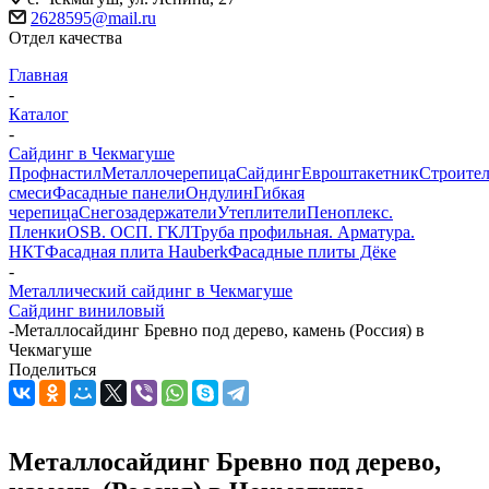
2628595@mail.ru
Отдел качества
Главная
-
Каталог
-
Сайдинг в Чекмагуше
Профнастил
Металлочерепица
Сайдинг
Евроштакетник
Строите
смеси
Фасадные панели
Ондулин
Гибкая
черепица
Снегозадержатели
Утеплители
Пеноплекс.
Пленки
OSB. ОСП. ГКЛ
Труба профильная. Арматура.
НКТ
Фасадная плита Hauberk
Фасадные плиты Дёке
-
Металлический сайдинг в Чекмагуше
Сайдинг виниловый
-
Металлосайдинг Бревно под дерево, камень (Россия) в
Чекмагуше
Поделиться
Металлосайдинг Бревно под дерево,