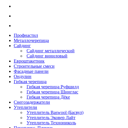
Профнастил
Металлочерепица
Сайдинг
Сайдинг металлический
Сайдинг виниловый
Евроштакетник
Строительные смеси
Фасадные панели
Ондулин
Гибкая черепица
Гибкая черепица Руфшилд
Гибкая черепица Шинглас
Гибкая черепица Дёке
Снегозадержатели
Утеплители
Утеплитель Baswool (Басвул)
Утеплитель Эковер Лайт
Утеплитель Технониколь
Пеноплекс. Пленки