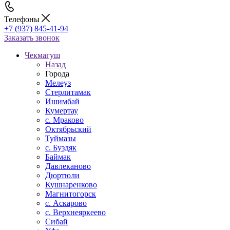
Телефоны
+7 (937) 845-41-94
Заказать звонок
Чекмагуш
Назад
Города
Мелеуз
Стерлитамак
Ишимбай
Кумертау
c. Мраково
Октябрьский
Туймазы
c. Буздяк
Баймак
Давлеканово
Дюртюли
Кушнаренково
Магнитогорск
с. Аскарово
с. Верхнеяркеево
Сибай