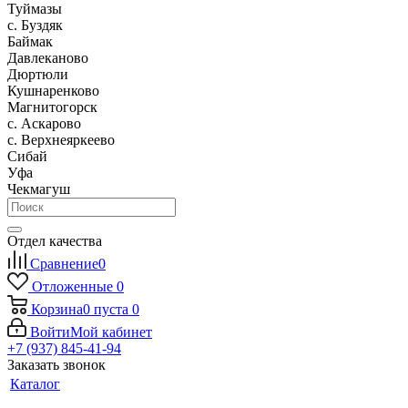
Туймазы
c. Буздяк
Баймак
Давлеканово
Дюртюли
Кушнаренково
Магнитогорск
с. Аскарово
с. Верхнеяркеево
Сибай
Уфа
Чекмагуш
Отдел качества
Сравнение
0
Отложенные
0
Корзина
0
пуста
0
Войти
Мой кабинет
+7 (937) 845-41-94
Заказать звонок
Каталог