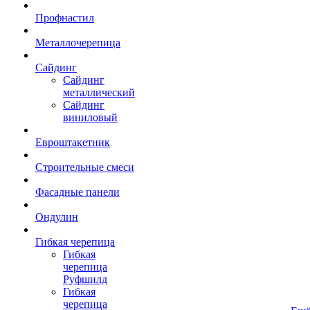
Профнастил
Металлочерепица
Сайдинг
Сайдинг
металлический
Сайдинг
виниловый
Евроштакетник
Строительные смеси
Фасадные панели
Ондулин
Гибкая черепица
Гибкая
черепица
Руфшилд
Гибкая
черепица