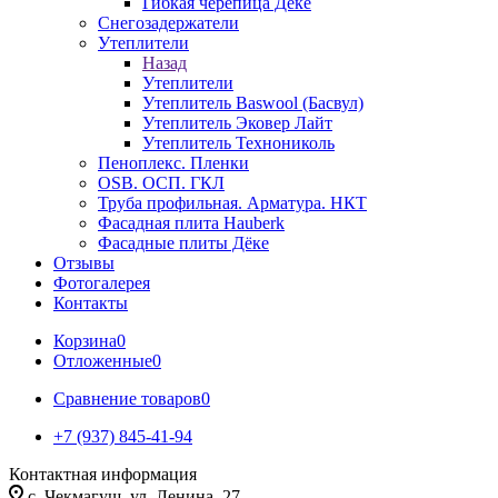
Гибкая черепица Дёке
Снегозадержатели
Утеплители
Назад
Утеплители
Утеплитель Baswool (Басвул)
Утеплитель Эковер Лайт
Утеплитель Технониколь
Пеноплекс. Пленки
OSB. ОСП. ГКЛ
Труба профильная. Арматура. НКТ
Фасадная плита Hauberk
Фасадные плиты Дёке
Отзывы
Фотогалерея
Контакты
Корзина
0
Отложенные
0
Сравнение товаров
0
+7 (937) 845-41-94
Контактная информация
с. Чекмагуш, ул. Ленина, 27