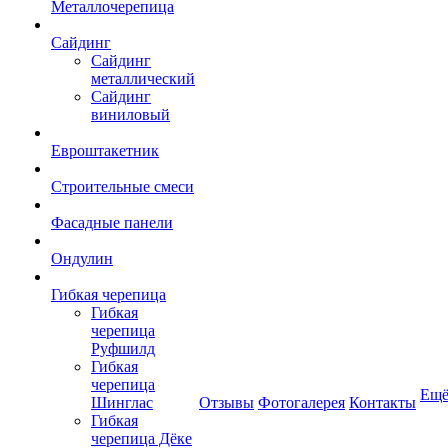
Металлочерепица
Сайдинг
Сайдинг
металлический
Сайдинг
виниловый
Евроштакетник
Строительные смеси
Фасадные панели
Ондулин
Гибкая черепица
Гибкая
черепица
Руфшилд
Гибкая
черепица
Ещ
Шинглас
Отзывы
Фотогалерея
Контакты
Гибкая
черепица Дёке