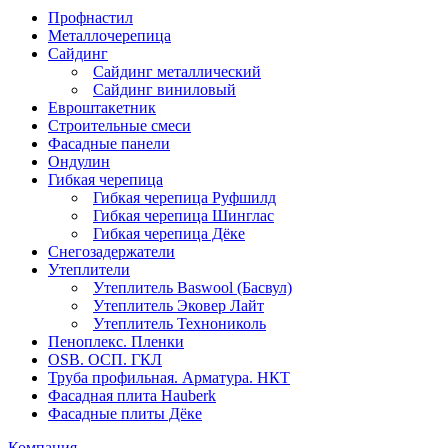
Профнастил
Металлочерепица
Сайдинг
Сайдинг металлический
Сайдинг виниловый
Евроштакетник
Строительные смеси
Фасадные панели
Ондулин
Гибкая черепица
Гибкая черепица Руфшилд
Гибкая черепица Шинглас
Гибкая черепица Дёке
Снегозадержатели
Утеплители
Утеплитель Baswool (Басвул)
Утеплитель Эковер Лайт
Утеплитель Технониколь
Пеноплекс. Пленки
OSB. ОСП. ГКЛ
Труба профильная. Арматура. НКТ
Фасадная плита Hauberk
Фасадные плиты Дёке
Компания