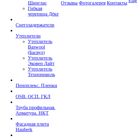
Ещ
Шинглас
Отзывы
Фотогалерея
Контакты
Гибкая
черепица Дёке
Снегозадержатели
Утеплители
Утеплитель
Baswool
(Басвул)
Утеплитель
Эковер Лайт
Утеплитель
Технониколь
Пеноплекс. Пленки
OSB. ОСП. ГКЛ
Труба профильная.
Арматура. НКТ
Фасадная плита
Hauberk