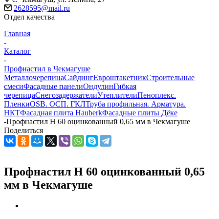
2628595@mail.ru
Отдел качества
Главная
-
Каталог
-
Профнастил в Чекмагуше
Металлочерепица
Сайдинг
Евроштакетник
Строительные
смеси
Фасадные панели
Ондулин
Гибкая
черепица
Снегозадержатели
Утеплители
Пеноплекс.
Пленки
OSB. ОСП. ГКЛ
Труба профильная. Арматура.
НКТ
Фасадная плита Hauberk
Фасадные плиты Дёке
-
Профнастил Н 60 оцинкованный 0,65 мм в Чекмагуше
Поделиться
Профнастил Н 60 оцинкованный 0,65
мм в Чекмагуше