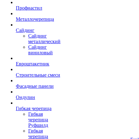
Профнастил
Металлочерепица
Сайдинг
Сайдинг
металлический
Сайдинг
виниловый
Евроштакетник
Строительные смеси
Фасадные панели
Ондулин
Гибкая черепица
Гибкая
черепица
Руфшилд
Гибкая
черепица