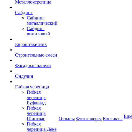
Металлочерепица
Сайдинг
Сайдинг
металлический
Сайдинг
виниловый
Евроштакетник
Строительные смеси
Фасадные панели
Ондулин
Гибкая черепица
Гибкая
черепица
Руфшилд
Гибкая
черепица
Ещ
Шинглас
Отзывы
Фотогалерея
Контакты
Гибкая
черепица Дёке