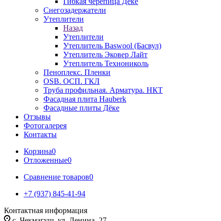
Гибкая черепица Дёке
Снегозадержатели
Утеплители
Назад
Утеплители
Утеплитель Baswool (Басвул)
Утеплитель Эковер Лайт
Утеплитель Технониколь
Пеноплекс. Пленки
OSB. ОСП. ГКЛ
Труба профильная. Арматура. НКТ
Фасадная плита Hauberk
Фасадные плиты Дёке
Отзывы
Фотогалерея
Контакты
Корзина
0
Отложенные
0
Сравнение товаров
0
+7 (937) 845-41-94
Контактная информация
с. Чекмагуш, ул. Ленина, 27