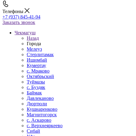
Телефоны
+7 (937) 845-41-94
Заказать звонок
Чекмагуш
Назад
Города
Мелеуз
Стерлитамак
Ишимбай
Кумертау
c. Мраково
Октябрьский
Туймазы
c. Буздяк
Баймак
Давлеканово
Дюртюли
Кушнаренково
Магнитогорск
с. Аскарово
с. Верхнеяркеево
Сибай