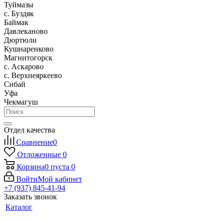
Туймазы
c. Буздяк
Баймак
Давлеканово
Дюртюли
Кушнаренково
Магнитогорск
с. Аскарово
с. Верхнеяркеево
Сибай
Уфа
Чекмагуш
Отдел качества
Сравнение
0
Отложенные
0
Корзина
0
пуста
0
Войти
Мой кабинет
+7 (937) 845-41-94
Заказать звонок
Каталог