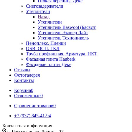
Гибкая черепица Дёке
Снегозадержатели
Утеплители
Назад
Утеплители
Утеплитель Baswool (Басвул)
Утеплитель Эковер Лайт
Утеплитель Технониколь
Пеноплекс. Пленки
OSB. ОСП. ГКЛ
Труба профильная. Арматура. НКТ
Фасадная плита Hauberk
Фасадные плиты Дёке
Отзывы
Фотогалерея
Контакты
Корзина
0
Отложенные
0
Сравнение товаров
0
+7 (937) 845-41-94
Контактная информация
с. Чекмагуш, ул. Ленина, 27