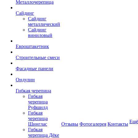
Металлочерепица
Сайдинг
Сайдинг
металлический
Сайдинг
виниловый
Евроштакетник
Строительные смеси
Фасадные панели
Ондулин
Гибкая черепица
Гибкая
черепица
Руфшилд
Гибкая
черепица
Ещ
Шинглас
Отзывы
Фотогалерея
Контакты
Гибкая
черепица Дёке