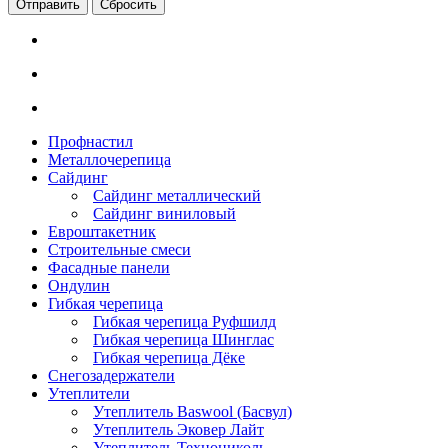
Сбросить
Профнастил
Металлочерепица
Сайдинг
Сайдинг металлический
Сайдинг виниловый
Евроштакетник
Строительные смеси
Фасадные панели
Ондулин
Гибкая черепица
Гибкая черепица Руфшилд
Гибкая черепица Шинглас
Гибкая черепица Дёке
Снегозадержатели
Утеплители
Утеплитель Baswool (Басвул)
Утеплитель Эковер Лайт
Утеплитель Технониколь