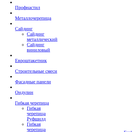
Профнастил
Металлочерепица
Сайдинг
Сайдинг
металлический
Сайдинг
виниловый
Евроштакетник
Строительные смеси
Фасадные панели
Ондулин
Гибкая черепица
Гибкая
черепица
Руфшилд
Гибкая
черепица