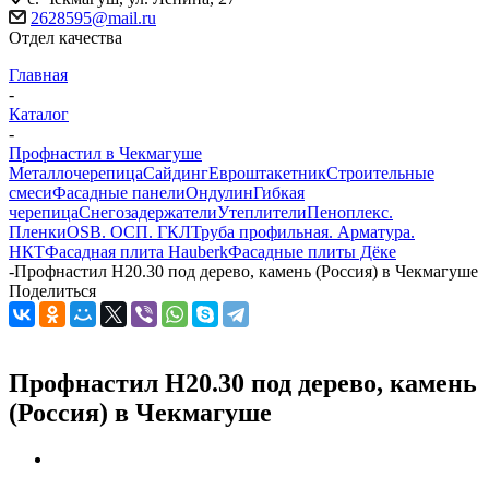
2628595@mail.ru
Отдел качества
Главная
-
Каталог
-
Профнастил в Чекмагуше
Металлочерепица
Сайдинг
Евроштакетник
Строительные
смеси
Фасадные панели
Ондулин
Гибкая
черепица
Снегозадержатели
Утеплители
Пеноплекс.
Пленки
OSB. ОСП. ГКЛ
Труба профильная. Арматура.
НКТ
Фасадная плита Hauberk
Фасадные плиты Дёке
-
Профнастил Н20.30 под дерево, камень (Россия) в Чекмагуше
Поделиться
Профнастил Н20.30 под дерево, камень
(Россия) в Чекмагуше