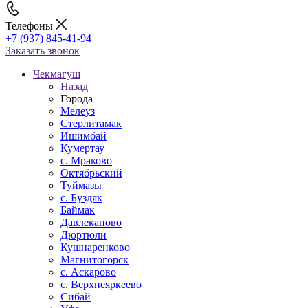
Телефоны
+7 (937) 845-41-94
Заказать звонок
Чекмагуш
Назад
Города
Мелеуз
Стерлитамак
Ишимбай
Кумертау
c. Мраково
Октябрьский
Туймазы
c. Буздяк
Баймак
Давлеканово
Дюртюли
Кушнаренково
Магнитогорск
с. Аскарово
с. Верхнеяркеево
Сибай