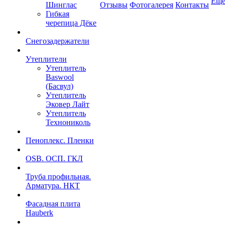
Ещ
Шинглас
Отзывы
Фотогалерея
Контакты
Гибкая
черепица Дёке
Снегозадержатели
Утеплители
Утеплитель
Baswool
(Басвул)
Утеплитель
Эковер Лайт
Утеплитель
Технониколь
Пеноплекс. Пленки
OSB. ОСП. ГКЛ
Труба профильная.
Арматура. НКТ
Фасадная плита
Hauberk