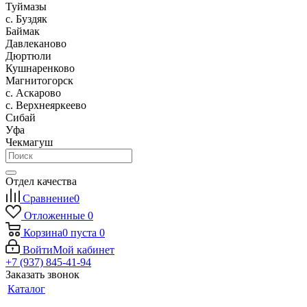
Туймазы
c. Буздяк
Баймак
Давлеканово
Дюртюли
Кушнаренково
Магнитогорск
с. Аскарово
с. Верхнеяркеево
Сибай
Уфа
Чекмагуш
Отдел качества
Сравнение
0
Отложенные
0
Корзина
0
пуста
0
Войти
Мой кабинет
+7 (937) 845-41-94
Заказать звонок
Каталог