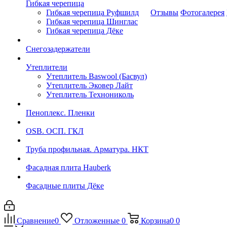
Гибкая черепица
Гибкая черепица Руфшилд
Отзывы
Фотогалерея
Гибкая черепица Шинглас
Гибкая черепица Дёке
Снегозадержатели
Утеплители
Утеплитель Baswool (Басвул)
Утеплитель Эковер Лайт
Утеплитель Технониколь
Пеноплекс. Пленки
OSB. ОСП. ГКЛ
Труба профильная. Арматура. НКТ
Фасадная плита Hauberk
Фасадные плиты Дёке
Сравнение
0
Отложенные
0
Корзина
0
0