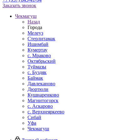
Заказать звонок
Чекмагуш
Назад
Города
Мелеуз
Стерлитамак
Ишимбай
Кумертау
c. Мраково
Октябрьский
Туймазы
c. Буздяк
Баймак
Давлеканово
Дюртюли
Кушнаренково
Магнитогорск
с. Аскарово
с. Верхнеяркеево
Сибай
Уфа
Чекмагуш