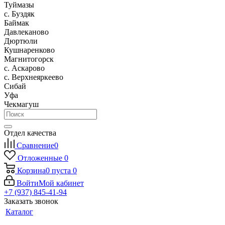
Туймазы
c. Буздяк
Баймак
Давлеканово
Дюртюли
Кушнаренково
Магнитогорск
с. Аскарово
с. Верхнеяркеево
Сибай
Уфа
Чекмагуш
Отдел качества
Сравнение
0
Отложенные
0
Корзина
0
пуста
0
Войти
Мой кабинет
+7 (937) 845-41-94
Заказать звонок
Каталог