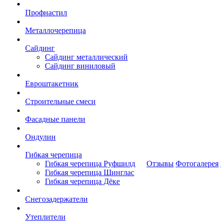
Профнастил
Металлочерепица
Сайдинг
Сайдинг металлический
Сайдинг виниловый
Евроштакетник
Строительные смеси
Фасадные панели
Ондулин
Гибкая черепица
Гибкая черепица Руфшилд
Отзывы
Фотогалерея
Гибкая черепица Шинглас
Гибкая черепица Дёке
Снегозадержатели
Утеплители