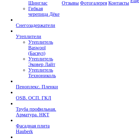
Ещ
Шинглас
Отзывы
Фотогалерея
Контакты
Гибкая
черепица Дёке
Снегозадержатели
Утеплители
Утеплитель
Baswool
(Басвул)
Утеплитель
Эковер Лайт
Утеплитель
Технониколь
Пеноплекс. Пленки
OSB. ОСП. ГКЛ
Труба профильная.
Арматура. НКТ
Фасадная плита
Hauberk