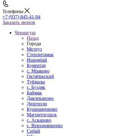
Телефоны
+7 (937) 845-41-94
Заказать звонок
Чекмагуш
Назад
Города
Мелеуз
Стерлитамак
Ишимбай
Кумертау
c. Мраково
Октябрьский
Туймазы
c. Буздяк
Баймак
Давлеканово
Дюртюли
Кушнаренково
Магнитогорск
с. Аскарово
с. Верхнеяркеево
Сибай