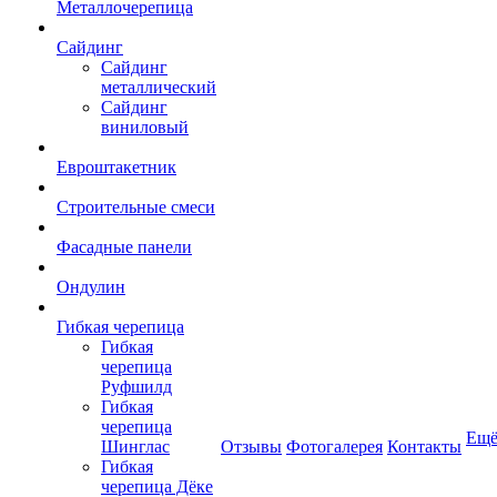
Металлочерепица
Сайдинг
Сайдинг
металлический
Сайдинг
виниловый
Евроштакетник
Строительные смеси
Фасадные панели
Ондулин
Гибкая черепица
Гибкая
черепица
Руфшилд
Гибкая
черепица
Ещ
Шинглас
Отзывы
Фотогалерея
Контакты
Гибкая
черепица Дёке