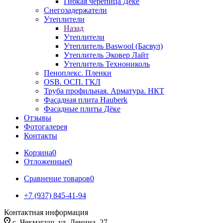
Гибкая черепица Дёке
Снегозадержатели
Утеплители
Назад
Утеплители
Утеплитель Baswool (Басвул)
Утеплитель Эковер Лайт
Утеплитель Технониколь
Пеноплекс. Пленки
OSB. ОСП. ГКЛ
Труба профильная. Арматура. НКТ
Фасадная плита Hauberk
Фасадные плиты Дёке
Отзывы
Фотогалерея
Контакты
Корзина
0
Отложенные
0
Сравнение товаров
0
+7 (937) 845-41-94
Контактная информация
с. Чекмагуш, ул. Ленина, 27