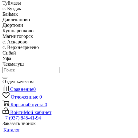
Туймазы
c. Буздяк
Баймак
Давлеканово
Дюртюли
Кушнаренково
Магнитогорск
с. Аскарово
с. Верхнеяркеево
Сибай
Уфа
Чекмагуш
Отдел качества
Сравнение
0
Отложенные
0
Корзина
0
пуста
0
Войти
Мой кабинет
+7 (937) 845-41-94
Заказать звонок
Каталог