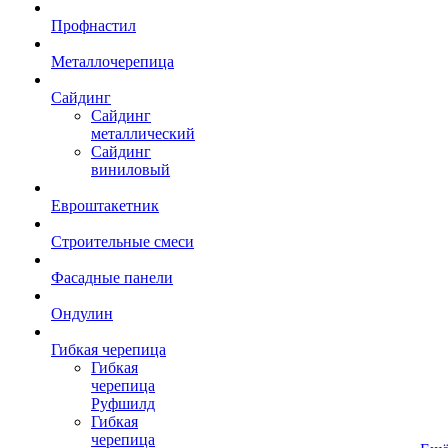
Профнастил
Металлочерепица
Сайдинг
Сайдинг
металлический
Сайдинг
виниловый
Евроштакетник
Строительные смеси
Фасадные панели
Ондулин
Гибкая черепица
Гибкая
черепица
Руфшилд
Гибкая
черепица