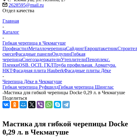
2628595@mail.ru
Отдел качества
Главная
-
Каталог
-
Гибкая черепица в Чекмагуше
Профнастил
Металлочерепица
Сайдинг
Евроштакетник
Строите
смеси
Фасадные панели
Ондулин
Гибкая
черепица
Снегозадержатели
Утеплители
Пеноплекс.
Пленки
OSB. ОСП. ГКЛ
Труба профильная. Арматура.
НКТ
Фасадная плита Hauberk
Фасадные плиты Дёке
-
Черепица Дёке в Чекмагуше
Гибкая черепица Руфшилд
Гибкая черепица Шинглас
-
Мастика для гибкой черепицы Docke 0,29 л. в Чекмагуше
Поделиться
Мастика для гибкой черепицы Docke
0,29 л. в Чекмагуше