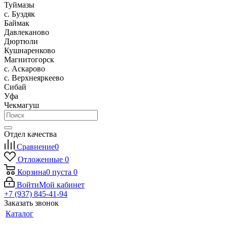
Туймазы
c. Буздяк
Баймак
Давлеканово
Дюртюли
Кушнаренково
Магнитогорск
с. Аскарово
с. Верхнеяркеево
Сибай
Уфа
Чекмагуш
Отдел качества
Сравнение
0
Отложенные
0
Корзина
0
пуста
0
Войти
Мой кабинет
+7 (937) 845-41-94
Заказать звонок
Каталог