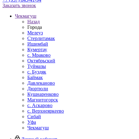
Заказать звонок
Чекмагуш
Назад
Города
Мелеуз
Стерлитамак
Ишимбай
Кумертау
c. Мраково
Октябрьский
Туймазы
c. Буздяк
Баймак
Давлеканово
Дюртюли
Кушнаренково
Магнитогорск
с. Аскарово
с. Верхнеяркеево
Сибай
Уфа
Чекмагуш