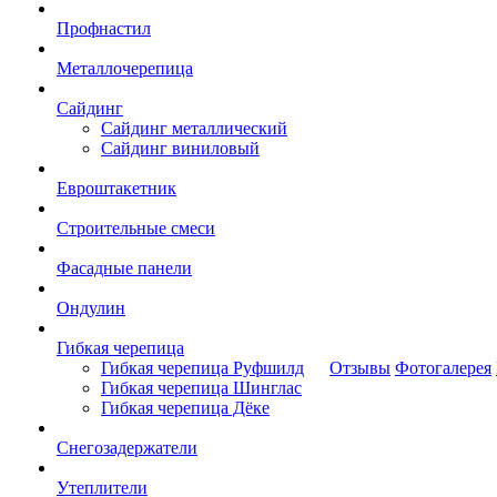
Профнастил
Металлочерепица
Сайдинг
Сайдинг металлический
Сайдинг виниловый
Евроштакетник
Строительные смеси
Фасадные панели
Ондулин
Гибкая черепица
Гибкая черепица Руфшилд
Отзывы
Фотогалерея
Гибкая черепица Шинглас
Гибкая черепица Дёке
Снегозадержатели
Утеплители