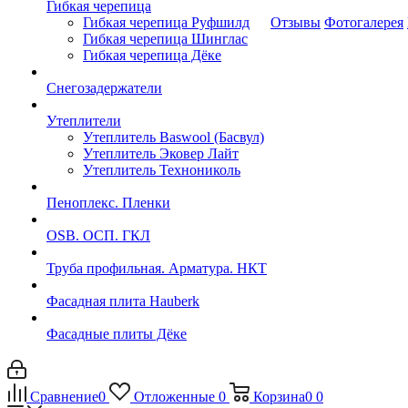
Гибкая черепица
Гибкая черепица Руфшилд
Отзывы
Фотогалерея
Гибкая черепица Шинглас
Гибкая черепица Дёке
Снегозадержатели
Утеплители
Утеплитель Baswool (Басвул)
Утеплитель Эковер Лайт
Утеплитель Технониколь
Пеноплекс. Пленки
OSB. ОСП. ГКЛ
Труба профильная. Арматура. НКТ
Фасадная плита Hauberk
Фасадные плиты Дёке
Сравнение
0
Отложенные
0
Корзина
0
0