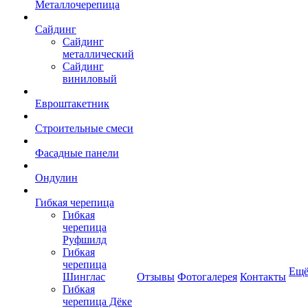
Металлочерепица
Сайдинг
Сайдинг
металлический
Сайдинг
виниловый
Евроштакетник
Строительные смеси
Фасадные панели
Ондулин
Гибкая черепица
Гибкая
черепица
Руфшилд
Гибкая
черепица
Ещ
Шинглас
Отзывы
Фотогалерея
Контакты
Гибкая
черепица Дёке