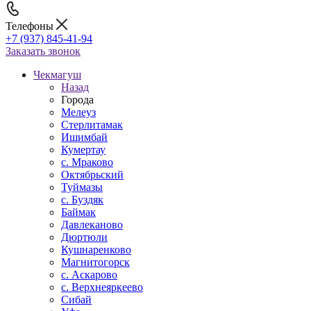
Телефоны
+7 (937) 845-41-94
Заказать звонок
Чекмагуш
Назад
Города
Мелеуз
Стерлитамак
Ишимбай
Кумертау
c. Мраково
Октябрьский
Туймазы
c. Буздяк
Баймак
Давлеканово
Дюртюли
Кушнаренково
Магнитогорск
с. Аскарово
с. Верхнеяркеево
Сибай