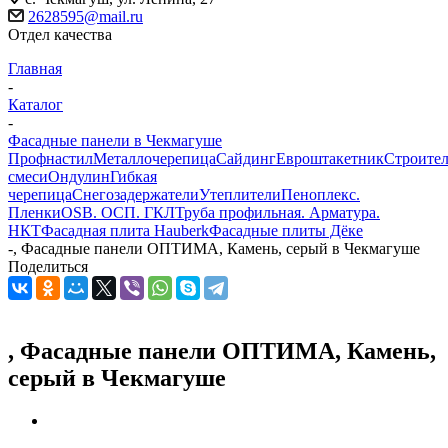
2628595@mail.ru
Отдел качества
Главная
-
Каталог
-
Фасадные панели в Чекмагуше
Профнастил
Металлочерепица
Сайдинг
Евроштакетник
Строите
смеси
Ондулин
Гибкая
черепица
Снегозадержатели
Утеплители
Пеноплекс.
Пленки
OSB. ОСП. ГКЛ
Труба профильная. Арматура.
НКТ
Фасадная плита Hauberk
Фасадные плиты Дёке
-
, Фасадные панели ОПТИМА, Камень, серый в Чекмагуше
Поделиться
, Фасадные панели ОПТИМА, Камень,
серый в Чекмагуше