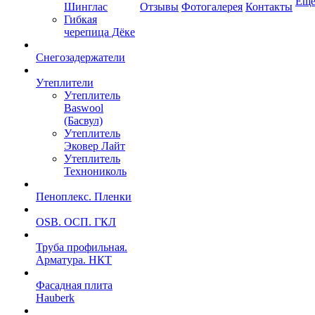
Ещ
Шинглас
Отзывы
Фотогалерея
Контакты
Гибкая
черепица Дёке
Снегозадержатели
Утеплители
Утеплитель
Baswool
(Басвул)
Утеплитель
Эковер Лайт
Утеплитель
Технониколь
Пеноплекс. Пленки
OSB. ОСП. ГКЛ
Труба профильная.
Арматура. НКТ
Фасадная плита
Hauberk