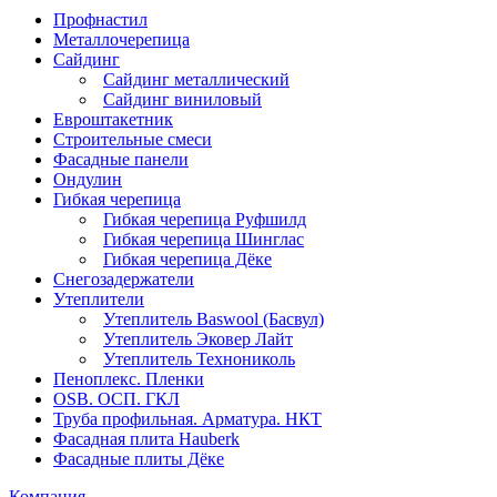
Профнастил
Металлочерепица
Сайдинг
Сайдинг металлический
Сайдинг виниловый
Евроштакетник
Строительные смеси
Фасадные панели
Ондулин
Гибкая черепица
Гибкая черепица Руфшилд
Гибкая черепица Шинглас
Гибкая черепица Дёке
Снегозадержатели
Утеплители
Утеплитель Baswool (Басвул)
Утеплитель Эковер Лайт
Утеплитель Технониколь
Пеноплекс. Пленки
OSB. ОСП. ГКЛ
Труба профильная. Арматура. НКТ
Фасадная плита Hauberk
Фасадные плиты Дёке
Компания