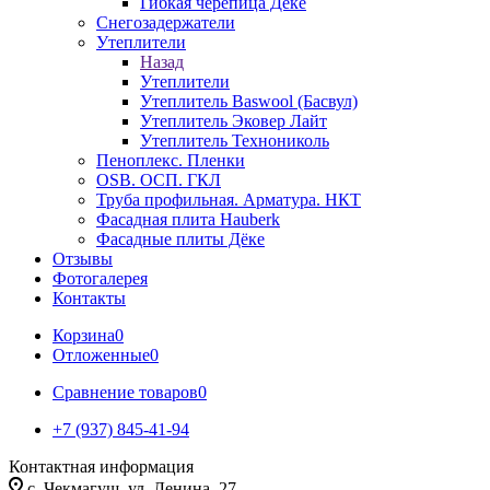
Гибкая черепица Дёке
Снегозадержатели
Утеплители
Назад
Утеплители
Утеплитель Baswool (Басвул)
Утеплитель Эковер Лайт
Утеплитель Технониколь
Пеноплекс. Пленки
OSB. ОСП. ГКЛ
Труба профильная. Арматура. НКТ
Фасадная плита Hauberk
Фасадные плиты Дёке
Отзывы
Фотогалерея
Контакты
Корзина
0
Отложенные
0
Сравнение товаров
0
+7 (937) 845-41-94
Контактная информация
с. Чекмагуш, ул. Ленина, 27