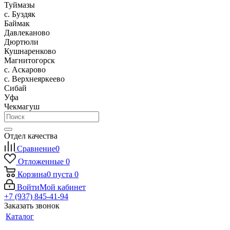
Туймазы
c. Буздяк
Баймак
Давлеканово
Дюртюли
Кушнаренково
Магнитогорск
с. Аскарово
с. Верхнеяркеево
Сибай
Уфа
Чекмагуш
Отдел качества
Сравнение
0
Отложенные
0
Корзина
0
пуста
0
Войти
Мой кабинет
+7 (937) 845-41-94
Заказать звонок
Каталог