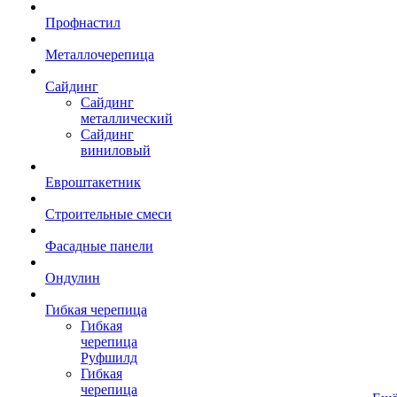
Профнастил
Металлочерепица
Сайдинг
Сайдинг
металлический
Сайдинг
виниловый
Евроштакетник
Строительные смеси
Фасадные панели
Ондулин
Гибкая черепица
Гибкая
черепица
Руфшилд
Гибкая
черепица